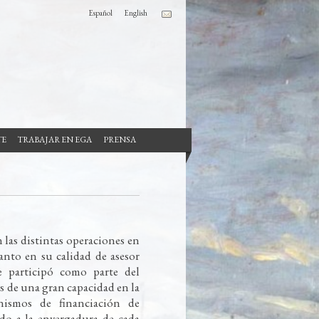
Español
English
TE
TRABAJAR EN EGA
PRENSA
n las distintas operaciones en
anto en su calidad de asesor
 participó como parte del
s de una gran capacidad en la
nismos de financiación de
rdo a la envergadura de cada