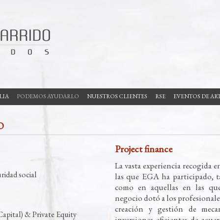
LIA
PODEMOS AYUDARLO
NUESTROS CLIENTES
RSE
EVENTOS DE AR
O
Project finance
La vasta experiencia recogida e
ridad social
las que EGA ha participado, t
como en aquellas en las que
negocio dotó a los profesionale
creación y gestión de meca
Capital) & Private Equity
inversiones eficientes de acue